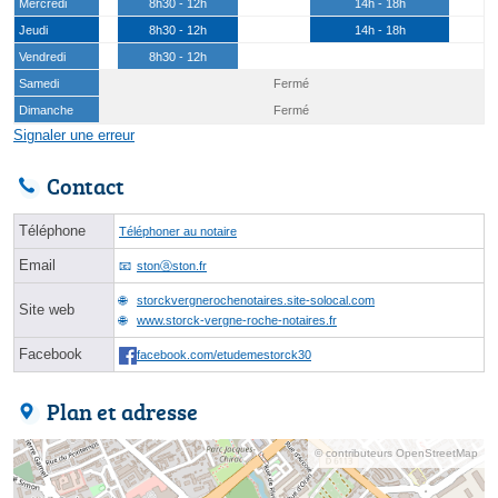
Mercredi
8h30 - 12h
14h - 18h
Jeudi
8h30 - 12h
14h - 18h
Vendredi
8h30 - 12h
Samedi
Fermé
Dimanche
Fermé
Signaler une erreur
Contact
Téléphone
Téléphoner au notaire
Email
stonⓐston.fr
storckvergnerochenotaires.site-solocal.com
Site web
www.storck-vergne-roche-notaires.fr
Facebook
facebook.com/etudemestorck30
Plan et adresse
© contributeurs OpenStreetMap