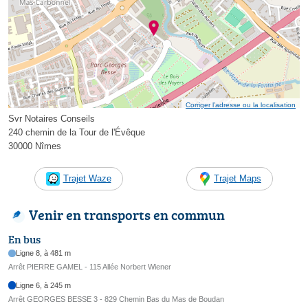
Corriger l’adresse ou la localisation
Svr Notaires Conseils
240 chemin de la Tour de l'Évêque
30000 Nîmes
Trajet Waze
Trajet Maps
Venir en transports en commun
En bus
Ligne 8, à 481 m
Arrêt PIERRE GAMEL - 115 Allée Norbert Wiener
Ligne 6, à 245 m
Arrêt GEORGES BESSE 3 - 829 Chemin Bas du Mas de Boudan