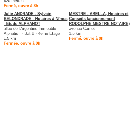
420 mètres
Fermé, ouvre à 8h
Julie ANDRADE - Sylvain
MESTRE - ABELLA, Notaires et
BELONDRADE - Notaires à Nîmes
Conseils (anciennement
- Etude ALPHANOT
RODOLPHE MESTRE NOTAIRE)
allée de l'Argentine Immeuble
avenue Carnot
Alphatis I - Bât B - 4ème Étage
1.5 km
1.5 km
Fermé, ouvre à 9h
Fermée, ouvre à 9h