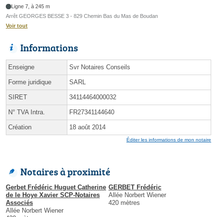
Ligne 7, à 245 m
Arrêt GEORGES BESSE 3 - 829 Chemin Bas du Mas de Boudan
Voir tout
Informations
Enseigne
Svr Notaires Conseils
Forme juridique
SARL
SIRET
34114464000032
N° TVA Intra.
FR27341144640
Création
18 août 2014
Éditer les informations de mon notaire
Notaires à proximité
Gerbet Frédéric Huguet Catherine
GERBET Frédéric
de le Hoye Xavier SCP-Notaires
Allée Norbert Wiener
Associés
420 mètres
Allée Norbert Wiener