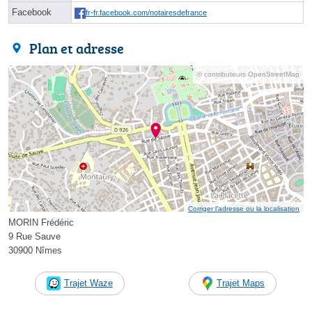
Facebook
fr-fr.facebook.com/notairesdefrance
Plan et adresse
© contributeurs OpenStreetMap
Corriger l’adresse ou la localisation
MORIN Frédéric
9 Rue Sauve
30900 Nîmes
Trajet Waze
Trajet Maps