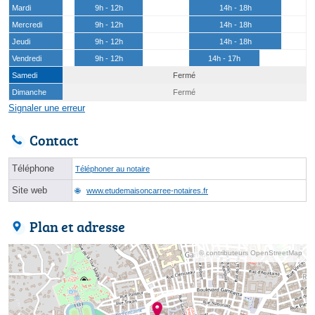
Mardi
9h - 12h
14h - 18h
Mercredi
9h - 12h
14h - 18h
Jeudi
9h - 12h
14h - 18h
Vendredi
9h - 12h
14h - 17h
Samedi
Fermé
Dimanche
Fermé
Signaler une erreur
Contact
Téléphone
Téléphoner au notaire
Site web
www.etudemaisoncarree-notaires.fr
Plan et adresse
© contributeurs OpenStreetMap