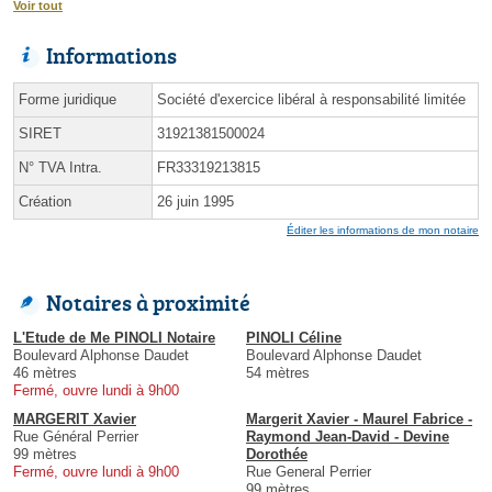
Voir tout
Informations
Forme juridique
Société d'exercice libéral à responsabilité limitée
SIRET
31921381500024
N° TVA Intra.
FR33319213815
Création
26 juin 1995
Éditer les informations de mon notaire
Notaires à proximité
L'Etude de Me PINOLI Notaire
PINOLI Céline
Boulevard Alphonse Daudet
Boulevard Alphonse Daudet
46 mètres
54 mètres
Fermé, ouvre lundi à 9h00
MARGERIT Xavier
Margerit Xavier - Maurel Fabrice -
Rue Général Perrier
Raymond Jean-David - Devine
99 mètres
Dorothée
Fermé, ouvre lundi à 9h00
Rue General Perrier
99 mètres