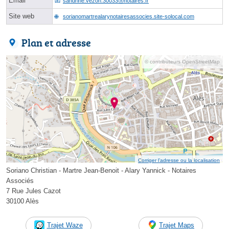
Email
sandrine.vezon.30033ⓐnotaires.fr
Site web
sorianomartrealarynotairesassocies.site-solocal.com
Plan et adresse
© contributeurs OpenStreetMap
Corriger l’adresse ou la localisation
Soriano Christian - Martre Jean-Benoit - Alary Yannick - Notaires
Associés
7 Rue Jules Cazot
30100 Alès
Trajet Waze
Trajet Maps