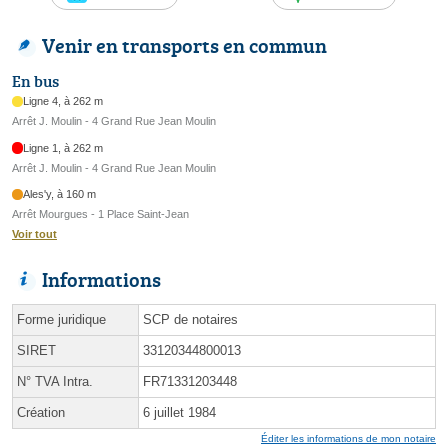
Venir en transports en commun
En bus
Ligne 4, à 262 m
Arrêt J. Moulin - 4 Grand Rue Jean Moulin
Ligne 1, à 262 m
Arrêt J. Moulin - 4 Grand Rue Jean Moulin
Ales'y, à 160 m
Arrêt Mourgues - 1 Place Saint-Jean
Voir tout
Informations
Forme juridique
SCP de notaires
SIRET
33120344800013
N° TVA Intra.
FR71331203448
Création
6 juillet 1984
Éditer les informations de mon notaire