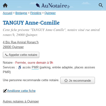
Accueil
>
Bretagne
>
Finistère
>
Quimper
TANGUY Anne-Camille
Cette fiche présente "TANGUY Anne-Camille", notaire situé
rue amiral
ronarc'h
, 29000 Quimper.
4 Bis Rue Amiral Ronarc'h
29000 Quimper
📞 Appeler cette notaire
Notaire
-
Fermée, ouvre demain à 9h
Services :
accès
PMR
(parking, entrée adaptée, places assises
PMR)
Une personne
recommande
cette notaire.
Je recommande
Améliorer cette fiche
Autres notaires à Quimper