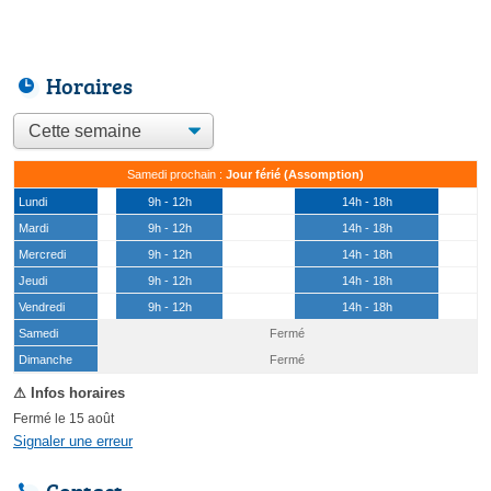
Horaires
Samedi prochain :
Jour férié (Assomption)
Lundi
9h - 12h
14h - 18h
Mardi
9h - 12h
14h - 18h
Mercredi
9h - 12h
14h - 18h
Jeudi
9h - 12h
14h - 18h
Vendredi
9h - 12h
14h - 18h
Samedi
Fermé
(15 août)
Dimanche
Fermé
Fermé le 15 août
Signaler une erreur