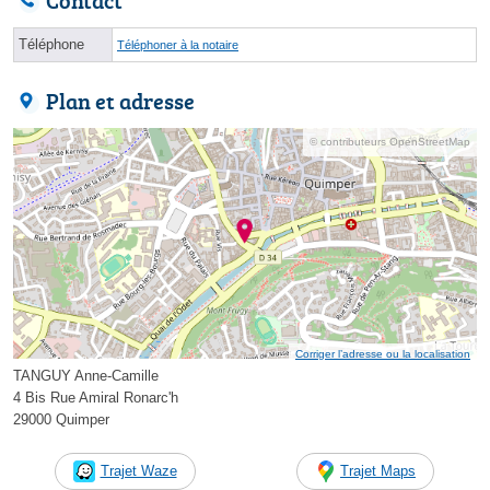
Contact
Téléphone
Téléphoner à la notaire
Plan et adresse
© contributeurs OpenStreetMap
Corriger l’adresse ou la localisation
TANGUY Anne-Camille
4 Bis Rue Amiral Ronarc'h
29000 Quimper
Trajet Waze
Trajet Maps