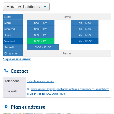
Lundi
Fermé
Mardi
8h30 - 12h
14h - 17h30
Mercredi
8h30 - 12h
14h - 17h30
Jeudi
8h30 - 12h
14h - 17h30
Vendredi
8h30 - 12h
14h - 17h30
Samedi
8h30 - 12h30
Dimanche
Fermé
Signaler une erreur
Contact
Téléphone
Téléphoner au notaire
www.lacourt-lepape-pontlabbe.notaires.fr/annonces-immobiliere
Site web
s-LE-PAPE-ET-LACOURT.html
Plan et adresse