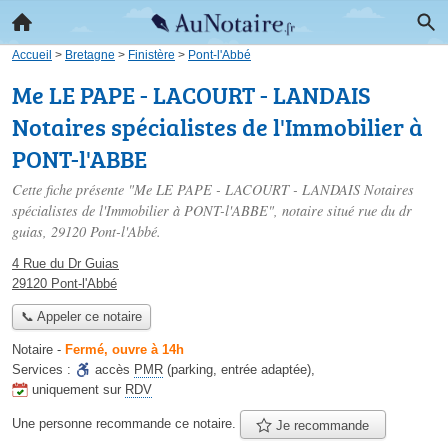
Accueil
>
Bretagne
>
Finistère
>
Pont-l'Abbé
Me LE PAPE - LACOURT - LANDAIS
Notaires spécialistes de l'Immobilier à
PONT-l'ABBE
Cette fiche présente "Me LE PAPE - LACOURT - LANDAIS Notaires
spécialistes de l'Immobilier à PONT-l'ABBE", notaire situé
rue du dr
guias
, 29120 Pont-l'Abbé.
4 Rue du Dr Guias
29120 Pont-l'Abbé
📞 Appeler ce notaire
Notaire
-
Fermé, ouvre à 14h
Services :
accès
PMR
(parking, entrée adaptée)
,
uniquement sur
RDV
Une personne
recommande
ce notaire.
Je recommande