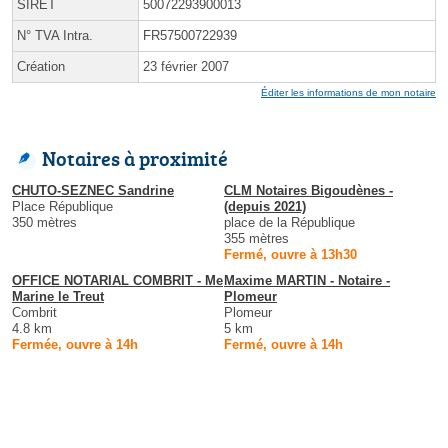
SIRET
50072293900013
N° TVA Intra.
FR57500722939
Création
23 février 2007
Éditer les informations de mon notaire
Notaires à proximité
CHUTO-SEZNEC Sandrine
CLM Notaires Bigoudènes -
Place République
(depuis 2021)
350 mètres
place de la République
355 mètres
Fermé, ouvre à 13h30
OFFICE NOTARIAL COMBRIT - Me
Maxime MARTIN - Notaire -
Marine le Treut
Plomeur
Combrit
Plomeur
4.8 km
5 km
Fermée, ouvre à 14h
Fermé, ouvre à 14h