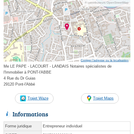
© contributeurs OpenStreetMap
Corriger l’adresse ou la localisation
Me LE PAPE - LACOURT - LANDAIS Notaires spécialistes de
l'Immobilier à PONT-l'ABBE
4 Rue du Dr Guias
29120 Pont-l'Abbé
Trajet Waze
Trajet Maps
Informations
Forme juridique
Entrepreneur individuel