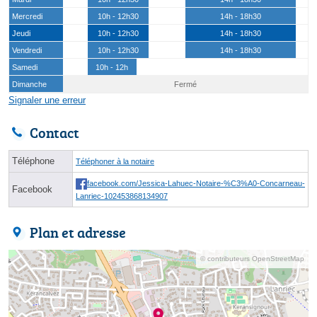
Mercredi
10h - 12h30
14h - 18h30
Jeudi
10h - 12h30
14h - 18h30
Vendredi
10h - 12h30
14h - 18h30
Samedi
10h - 12h
Dimanche
Fermé
Signaler une erreur
Contact
Téléphone
Téléphoner à la notaire
facebook.com/Jessica-Lahuec-Notaire-%C3%A0-Concarneau-
Facebook
Lanriec-102453868134907
Plan et adresse
© contributeurs OpenStreetMap