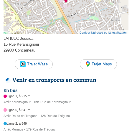
Corriger l’adresse ou la localisation
LAHUEC Jessica
15 Rue Keransignour
29900 Concarneau
Trajet Waze
Trajet Maps
Venir en transports en commun
En bus
Ligne 1, à 215 m
Arrêt Keransignour - 1bis Rue de Keransignour
Ligne 5, à 541 m
Arrêt Route de Tregunc - 128 Rue de Trégunc
Ligne 2, à 549 m
Arrêt Mermoz - 179 Rue de Trégunc