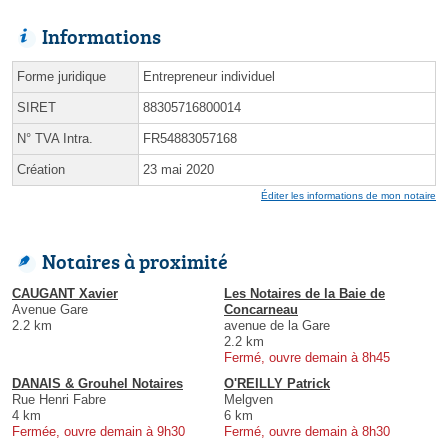
Informations
Forme juridique
Entrepreneur individuel
SIRET
88305716800014
N° TVA Intra.
FR54883057168
Création
23 mai 2020
Éditer les informations de mon notaire
Notaires à proximité
CAUGANT Xavier
Les Notaires de la Baie de
Avenue Gare
Concarneau
2.2 km
avenue de la Gare
2.2 km
Fermé, ouvre demain à 8h45
DANAIS & Grouhel Notaires
O'REILLY Patrick
Rue Henri Fabre
Melgven
4 km
6 km
Fermée, ouvre demain à 9h30
Fermé, ouvre demain à 8h30