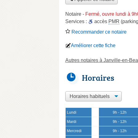
Notaire
-
Fermé, ouvre lundi à 9
Services :
accès
PMR
(parking
Recommander ce notaire
Améliorer cette fiche
Autres notaires à Janville-en-Be
Horaires
Lundi
9h - 12h
Mardi
9h - 12h
Mercredi
9h - 12h