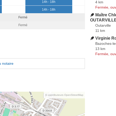
4 km
14h - 18h
Fermée, ouv
14h - 18h
Maître Ch
Fermé
OUTARVILLE 
Outarville
Fermé
11 km
Virginie 
Bazoches-le
13 km
Fermée, ouv
 notaire
© contributeurs OpenStreetMap