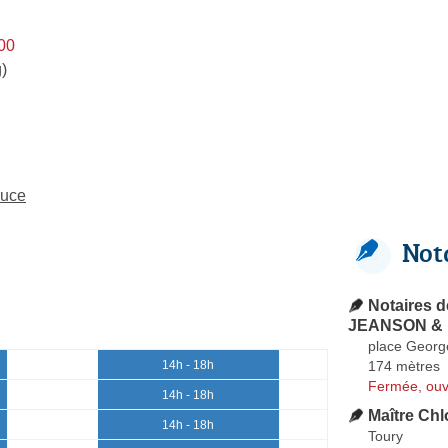
h00
)
auce
Not
Notaires d
JEANSON & 
place Geor
174 mètres
14h - 18h
Fermée, ouv
14h - 18h
Maître Ch
14h - 18h
Toury