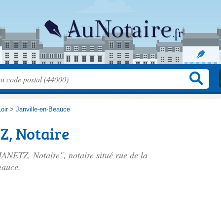
oir
>
Janville-en-Beauce
, Notaire
HANETZ, Notaire", notaire situé
rue de la
eauce.