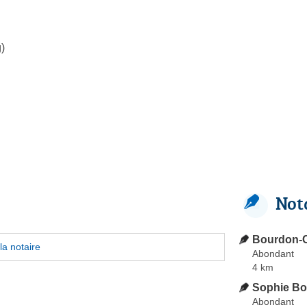
)
Not
Bourdon-Ce
la notaire
Abondant
4 km
Sophie B
Abondant