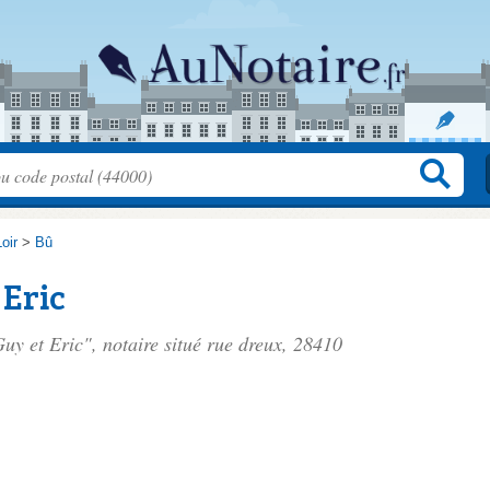
oir
>
Bû
 Eric
uy et Eric", notaire situé
rue dreux
, 28410