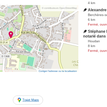
4 km
© contributeurs OpenStreetMap
Alexandre
Berchères-s
6 km
Fermé, ouvr
Stéphane 
notarié dans 
Houdan
8 km
Fermé, ouvr
Corriger l’adresse ou la localisation
Trajet Maps