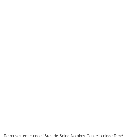
Retrouvez cette page "Bras de Seine Notaires Conseils place René