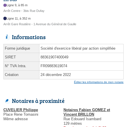
Ligne 9, à 85 m
Arrêt Centre - 3bis Rue Dufay
Ligne 11, à 352 m
Arrêt Gare Routière - 1 Avenue du Général de Gaulle
Informations
Forme juridique
Société d'exercice libéral par action simplifiée
SIRET
88361907400049
N° TVA Intra.
FR09883619074
Création
24 décembre 2022
Éditer les informations de mon notaire
Notaires à proximité
CUVELIER Philippe
Notaires Fabien GOMEZ et
Place Rene Tomasini
Vincent BRILLON
Même adresse
Rue Edouard Isambard
129 mètres