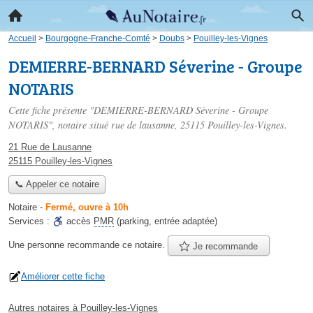
Accueil
>
Bourgogne-Franche-Comté
>
Doubs
>
Pouilley-les-Vignes
DEMIERRE-BERNARD Séverine - Groupe
NOTARIS
Cette fiche présente "DEMIERRE-BERNARD Séverine - Groupe
NOTARIS", notaire situé
rue de lausanne
, 25115 Pouilley-les-Vignes.
21 Rue de Lausanne
25115 Pouilley-les-Vignes
📞 Appeler ce notaire
Notaire
-
Fermé, ouvre à 10h
Services :
accès
PMR
(parking, entrée adaptée)
Une personne
recommande
ce notaire.
Je recommande
Améliorer cette fiche
Autres notaires à Pouilley-les-Vignes