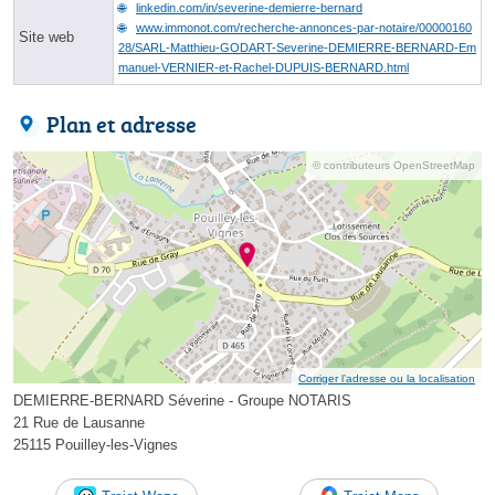
linkedin.com/in/severine-demierre-bernard
www.immonot.com/recherche-annonces-par-notaire/00000160
Site web
28/SARL-Matthieu-GODART-Severine-DEMIERRE-BERNARD-Em
manuel-VERNIER-et-Rachel-DUPUIS-BERNARD.html
Plan et adresse
© contributeurs OpenStreetMap
Corriger l’adresse ou la localisation
DEMIERRE-BERNARD Séverine - Groupe NOTARIS
21 Rue de Lausanne
25115 Pouilley-les-Vignes