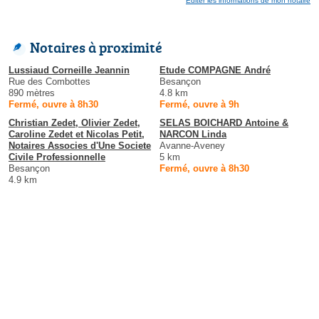
Éditer les informations de mon notaire
Notaires à proximité
Lussiaud Corneille Jeannin
Etude COMPAGNE André
Rue des Combottes
Besançon
890 mètres
4.8 km
Fermé, ouvre à 8h30
Fermé, ouvre à 9h
Christian Zedet, Olivier Zedet,
SELAS BOICHARD Antoine &
Caroline Zedet et Nicolas Petit,
NARCON Linda
Notaires Associes d'Une Societe
Avanne-Aveney
Civile Professionnelle
5 km
Besançon
Fermé, ouvre à 8h30
4.9 km