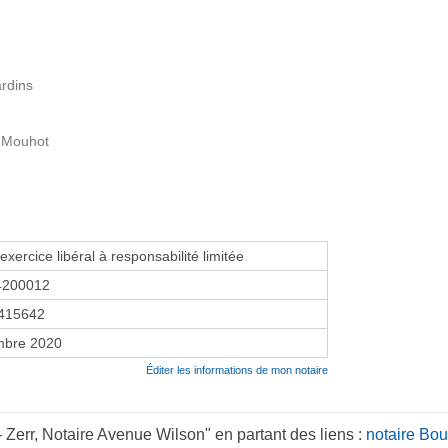
ardins
i Mouhot
exercice libéral à responsabilité limitée
4200012
415642
mbre 2020
Éditer les informations de mon notaire
 Zerr, Notaire Avenue Wilson" en partant des liens :
notaire Bo