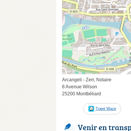
Arcangeli - Zerr, Notaire
8 Avenue Wilson
25200 Montbéliard
Trajet Waze
Venir en trans