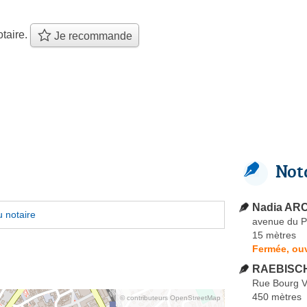
taire.
Je recommande
Not
Nadia AR
 notaire
avenue du P
15 mètres
Fermée, ouv
RAEBISCH
Rue Bourg V
450 mètres
© contributeurs OpenStreetMap