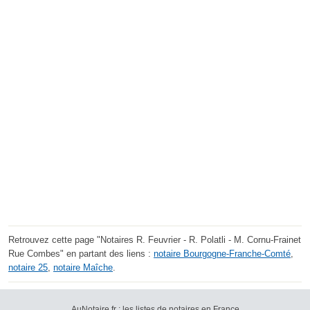
Retrouvez cette page "Notaires R. Feuvrier - R. Polatli - M. Cornu-Frainet
Rue Combes" en partant des liens :
notaire Bourgogne-Franche-Comté
,
notaire 25
,
notaire Maîche
.
AuNotaire.fr : les listes de notaires en France