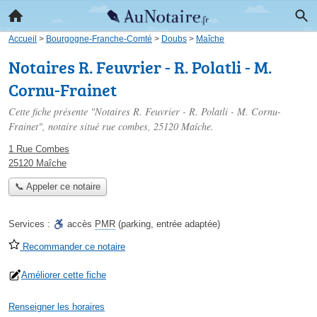
Accueil
>
Bourgogne-Franche-Comté
>
Doubs
>
Maîche
Notaires R. Feuvrier - R. Polatli - M.
Cornu-Frainet
Cette fiche présente "Notaires R. Feuvrier - R. Polatli - M. Cornu-
Frainet", notaire situé
rue combes
, 25120 Maîche.
1 Rue Combes
25120 Maîche
📞 Appeler ce notaire
Services :
accès
PMR
(parking, entrée adaptée)
Recommander ce notaire
Améliorer cette fiche
Renseigner les horaires