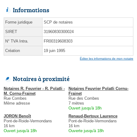
Informations
Forme juridique
SCP de notaires
SIRET
31960830300024
N° TVA Intra.
FR00319608303
Création
19 juin 1995
Éditer les informations de mon notaire
Notaires à proximité
Notaires R. Feuvrier - R. Polatli -
Notaires Feuvrier Polatli Cornu-
M. Cornu-Frainet
Frainet
Rue Combes
Rue des Combes
Même adresse
7 mètres
Ouvert jusqu'à 18h
JORON Benoît
Renaud-Bertoux Laurence
Pont-de-Roide-Vermondans
Pont-de-Roide-Vermondans
16 km
16 km
Ouvert jusqu'à 18h
Ouverte jusqu'à 18h