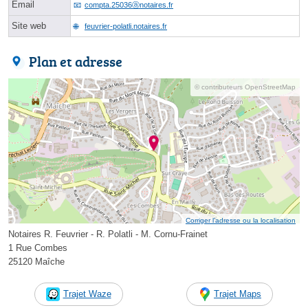
Email
compta.25036ⓐnotaires.fr
Site web
feuvrier-polatli.notaires.fr
Plan et adresse
© contributeurs OpenStreetMap
Corriger l’adresse ou la localisation
Notaires R. Feuvrier - R. Polatli - M. Cornu-Frainet
1 Rue Combes
25120 Maîche
Trajet Waze
Trajet Maps