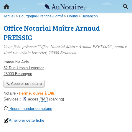
Accueil
>
Bourgogne-Franche-Comté
>
Doubs
>
Besançon
Office Notarial Maître Arnaud
PREISSIG
Cette fiche présente "Office Notarial Maître Arnaud PREISSIG", notaire
situé
rue urbain leverrier
, 25000 Besançon.
Immeuble Axis
52 Rue Urbain Leverrier
25000 Besançon
📞 Appeler ce notaire
Notaire
-
Fermé, ouvre à 14h
Services :
accès
PMR
(parking)
Recommander ce notaire
Améliorer cette fiche