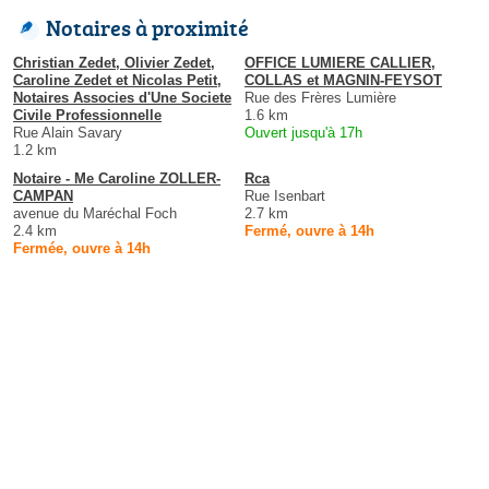
Notaires à proximité
Christian Zedet, Olivier Zedet,
OFFICE LUMIERE CALLIER,
Caroline Zedet et Nicolas Petit,
COLLAS et MAGNIN-FEYSOT
Notaires Associes d'Une Societe
Rue des Frères Lumière
Civile Professionnelle
1.6 km
Rue Alain Savary
Ouvert jusqu'à 17h
1.2 km
Notaire - Me Caroline ZOLLER-
Rca
CAMPAN
Rue Isenbart
avenue du Maréchal Foch
2.7 km
2.4 km
Fermé, ouvre à 14h
Fermée, ouvre à 14h