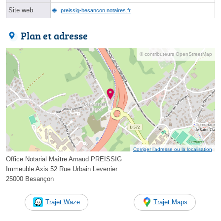
Site web
preissig-besancon.notaires.fr
Plan et adresse
© contributeurs OpenStreetMap
Corriger l’adresse ou la localisation
Office Notarial Maître Arnaud PREISSIG
Immeuble Axis 52 Rue Urbain Leverrier
25000 Besançon
Trajet Waze
Trajet Maps