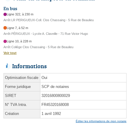
En bus
Ligne 322, à 230 m
Arrêt LR PERIGUEUX-Coll. Clos Chassaing - 5 Rue de Beaulieu
Ligne 7, à 52 m
Arrêt PÉRIGUEUX - Lycée A. Claveille - 71 Rue Victor Hugo
Ligne 10, à 228 m
Arrêt Collège Clos Chassaing - 5 Rue de Beaulieu
Voir tout
Informations
Optimisation fiscale
Oui
Forme juridique
SCP de notaires
SIRET
32016800800029
N° TVA Intra.
FR45320168008
Création
1 avril 1992
Éditer les informations de mon notaire