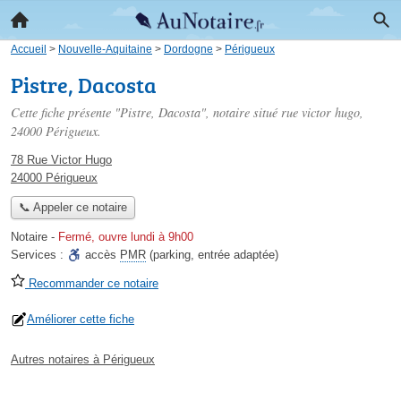
Accueil
>
Nouvelle-Aquitaine
>
Dordogne
>
Périgueux
Pistre, Dacosta
Cette fiche présente "Pistre, Dacosta", notaire situé
rue victor hugo
,
24000 Périgueux.
78 Rue Victor Hugo
24000 Périgueux
📞 Appeler ce notaire
Notaire
-
Fermé, ouvre lundi à 9h00
Services :
accès
PMR
(parking, entrée adaptée)
Recommander ce notaire
Améliorer cette fiche
Autres notaires à Périgueux