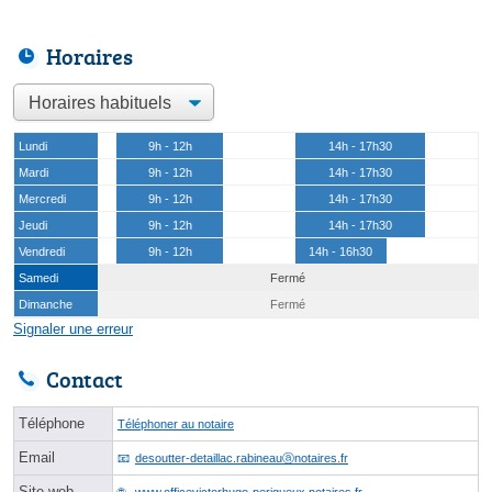
Horaires
Lundi
9h - 12h
14h - 17h30
Mardi
9h - 12h
14h - 17h30
Mercredi
9h - 12h
14h - 17h30
Jeudi
9h - 12h
14h - 17h30
Vendredi
9h - 12h
14h - 16h30
Samedi
Fermé
Dimanche
Fermé
Signaler une erreur
Contact
Téléphone
Téléphoner au notaire
Email
desoutter-detaillac.rabineauⓐnotaires.fr
Site web
www.officevictorhugo-perigueux.notaires.fr