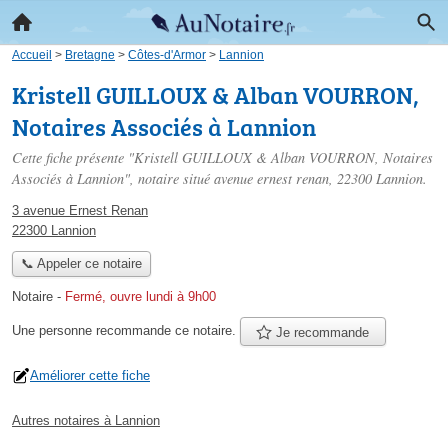
Accueil
>
Bretagne
>
Côtes-d'Armor
>
Lannion
Kristell GUILLOUX & Alban VOURRON,
Notaires Associés à Lannion
Cette fiche présente "Kristell GUILLOUX & Alban VOURRON, Notaires
Associés à Lannion", notaire situé
avenue ernest renan
, 22300 Lannion.
3 avenue Ernest Renan
22300 Lannion
📞 Appeler ce notaire
Notaire
-
Fermé, ouvre lundi à 9h00
Une personne
recommande
ce notaire.
Je recommande
Améliorer cette fiche
Autres notaires à Lannion