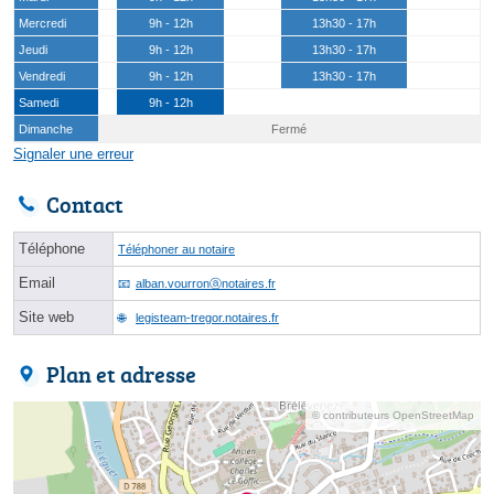
Mercredi
9h - 12h
13h30 - 17h
Jeudi
9h - 12h
13h30 - 17h
Vendredi
9h - 12h
13h30 - 17h
Samedi
9h - 12h
Dimanche
Fermé
Signaler une erreur
Contact
Téléphone
Téléphoner au notaire
Email
alban.vourronⓐnotaires.fr
Site web
legisteam-tregor.notaires.fr
Plan et adresse
© contributeurs OpenStreetMap