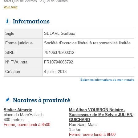
Arrêt Quai de Viarmes - 2 Quai de Viarmes
Voir tout
Informations
Sigle
SELARL Guilloux
Forme juridique
Société d'exercice libéral à responsabilité limitée
SIRET
79406379200012
N° TVA Intra.
FR10794063792
Création
4 juillet 2013
Éditer les informations de mon notaire
Notaires à proximité
Stalter Aimeric
Me Alban VOURRON Notaire -
place du Marc'Hallac'h
Successeur de Me Sylvie JULIEN-
400 mètres
GUICHARD
Fermé, ouvre lundi à 8h00
Rue Saint-Marc
1.5 km
Fermé, ouvre lundi à 9h00