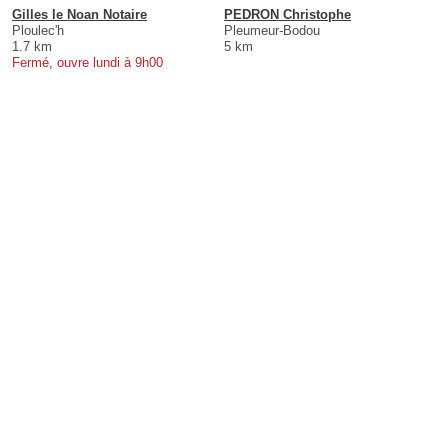
Gilles le Noan Notaire
PEDRON Christophe
Ploulec'h
Pleumeur-Bodou
1.7 km
5 km
Fermé, ouvre lundi à 9h00