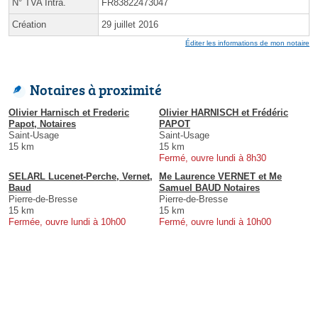
N° TVA Intra.
FR83822473047
Création
29 juillet 2016
Éditer les informations de mon notaire
Notaires à proximité
Olivier Harnisch et Frederic
Olivier HARNISCH et Frédéric
Papot, Notaires
PAPOT
Saint-Usage
Saint-Usage
15 km
15 km
Fermé, ouvre lundi à 8h30
SELARL Lucenet-Perche, Vernet,
Me Laurence VERNET et Me
Baud
Samuel BAUD Notaires
Pierre-de-Bresse
Pierre-de-Bresse
15 km
15 km
Fermée, ouvre lundi à 10h00
Fermé, ouvre lundi à 10h00