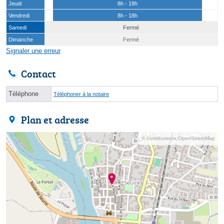
Jeudi
8h - 18h
Vendredi
8h - 18h
Samedi
Fermé
Dimanche
Fermé
Signaler une erreur
Contact
Téléphone
Téléphoner à la notaire
Plan et adresse
© contributeurs OpenStreetMap