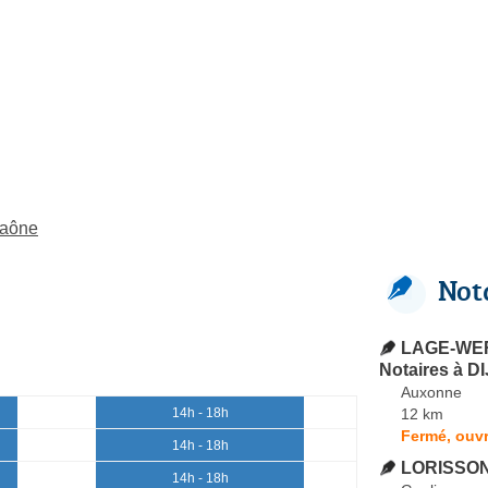
Saône
Not
LAGE-WER
Notaires à D
Auxonne
12 km
14h - 18h
Fermé, ouvr
14h - 18h
LORISSON
14h - 18h