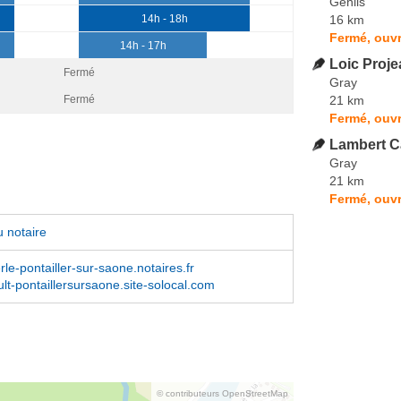
Genlis
16 km
14h - 18h
Fermé, ouvr
14h - 17h
Loic Proje
Fermé
Gray
21 km
Fermé
Fermé, ouvr
Lambert C
Gray
21 km
Fermé, ouvr
 notaire
rle-pontailler-sur-saone.notaires.fr
lt-pontaillersursaone.site-solocal.com
© contributeurs OpenStreetMap