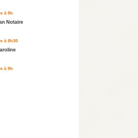
e à 9h
an Notaire
e à 8h30
aroline
e à 9h