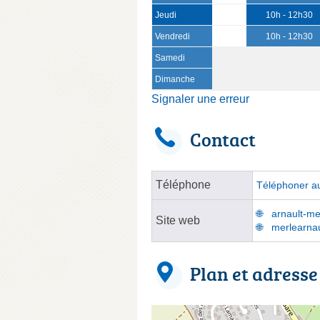
Jeudi
10h - 12h30
Vendredi
10h - 12h30
Samedi
Dimanche
Signaler une erreur
Contact
Téléphone
Téléphoner au
arnault-me
Site web
merlearnau
Plan et adresse