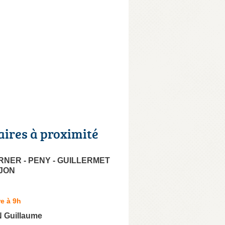
aires à proximité
NER - PENY - GUILLERMET
IJON
e à 9h
 Guillaume