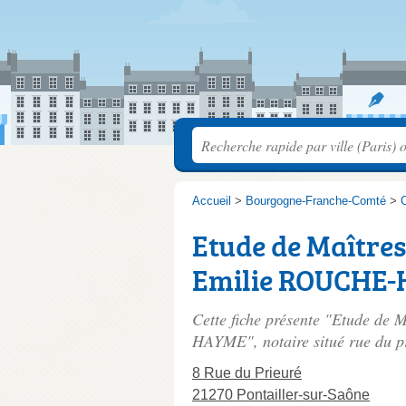
Accueil
>
Bourgogne-Franche-Comté
>
C
Etude de Maître
Emilie ROUCHE
Cette fiche présente "Etude d
HAYME", notaire situé
rue du p
8 Rue du Prieuré
21270 Pontailler-sur-Saône