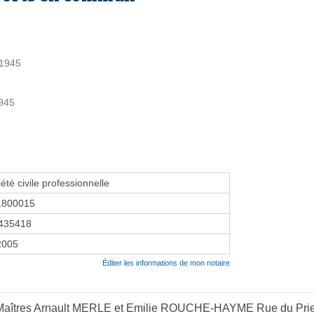
 1945
1945
été civile professionnelle
1800015
435418
 2005
Éditer les informations de mon notaire
 Maîtres Arnault MERLE et Emilie ROUCHE-HAYME Rue du Prieur