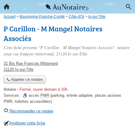
Accueil
>
Bourgogne-Franche-Comté
>
Côte-d'Or
>
Is-sur-Tille
P Carillon - M Mangel Notaires
Associés
Cette fiche présente "P Carillon - M Mangel Notaires Associés", notaire
situé
rue françois mitterrand
, 21120 Is-sur-Tille.
31 Bis Rue François Mitterrand
21120 Is-sur-Tille
📞 Appeler ce notaire
Notaire
-
Fermé, ouvre demain à 10h
Services :
accès
PMR
(parking, entrée adaptée, places assises
PMR, toilettes accessibles)
Recommander ce notaire
Améliorer cette fiche