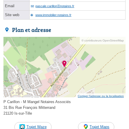
Email
pascale.carillonⓐnotaires.fr
Site web
www.immobilier.notaires.fr
Plan et adresse
© contributeurs OpenStreetMap
Corriger l’adresse ou la localisation
P Carillon - M Mangel Notaires Associés
31 Bis Rue François Mitterrand
21120 Is-sur-Tille
Trajet Waze
Trajet Maps