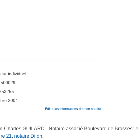
eur individuel
5500029
353255
bre 2004
Éditer les informations de mon notaire
an-Charles GUILARD - Notaire associé Boulevard de Brosses" en
ire 21
,
notaire Dijon
.