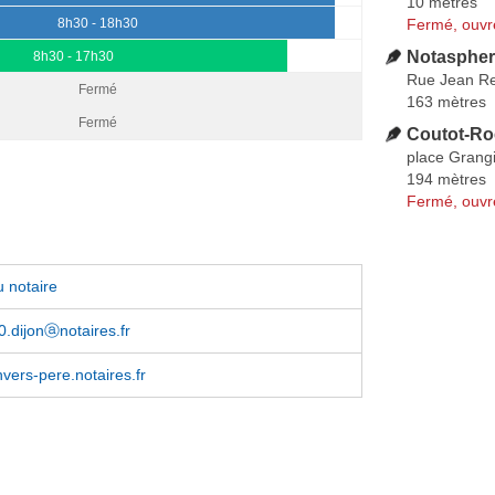
10 mètres
Fermé, ouvr
8h30 - 18h30
Notasphe
8h30 - 17h30
Rue Jean R
Fermé
163 mètres
Fermé
Coutot-Ro
place Grang
194 mètres
Fermé, ouvr
 notaire
0.dijonⓐnotaires.fr
nvers-pere.notaires.fr