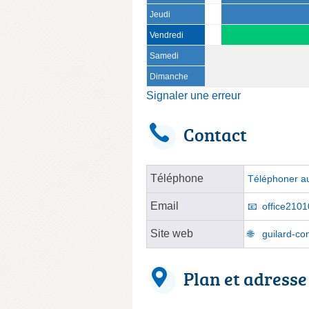
Jeudi
Vendredi
Samedi
Dimanche
Signaler une erreur
Contact
Téléphone
Téléphoner au
Email
office2101
Site web
guilard-co
Plan et adresse