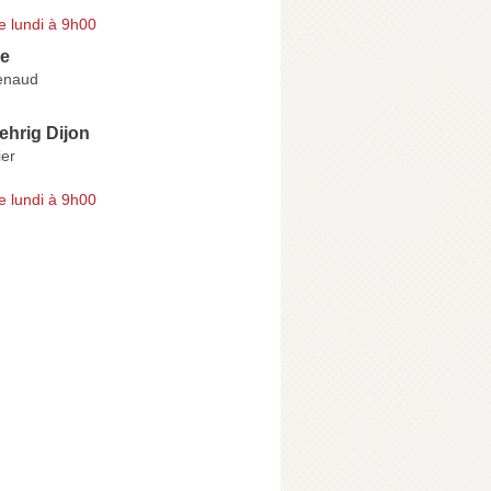
e lundi à 9h00
re
enaud
ehrig Dijon
ier
e lundi à 9h00