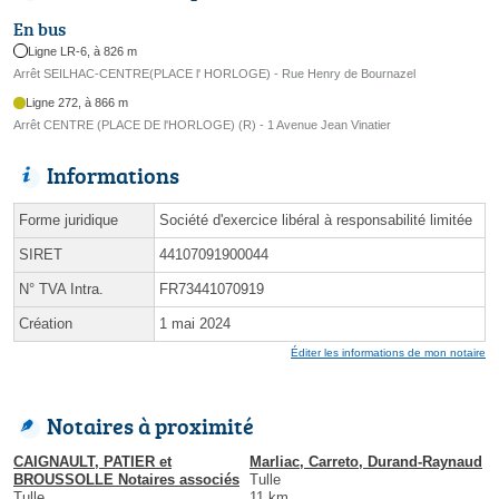
En bus
Ligne LR-6, à 826 m
Arrêt SEILHAC-CENTRE(PLACE l' HORLOGE) - Rue Henry de Bournazel
Ligne 272, à 866 m
Arrêt CENTRE (PLACE DE l'HORLOGE) (R) - 1 Avenue Jean Vinatier
Informations
Forme juridique
Société d'exercice libéral à responsabilité limitée
SIRET
44107091900044
N° TVA Intra.
FR73441070919
Création
1 mai 2024
Éditer les informations de mon notaire
Notaires à proximité
CAIGNAULT, PATIER et
Marliac, Carreto, Durand-Raynaud
BROUSSOLLE Notaires associés
Tulle
Tulle
11 km