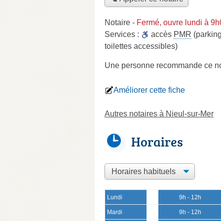
Notaire
-
Fermé, ouvre lundi à 9
Services :
accès
PMR
(parking
toilettes accessibles)
Une personne
recommande
ce no
Améliorer cette fiche
Autres notaires à Nieul-sur-Mer
Horaires
Lundi
9h - 12h
Mardi
9h - 12h