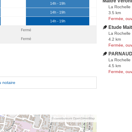
Maître Véro
14h - 19h
La Rochelle
3.5 km
14h - 19h
Fermée, ouv
14h - 19h
Etude Mai
Fermé
La Rochelle
4.2 km
Fermé
Fermée, ouv
PARNAUD
La Rochelle
4.5 km
Fermée, ouv
 notaire
© contributeurs OpenStreetMap