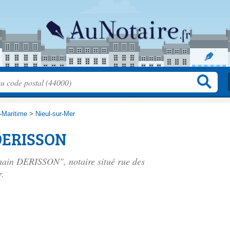
-Maritime
>
Nieul-sur-Mer
DERISSON
omain DERISSON", notaire situé
rue des
r.