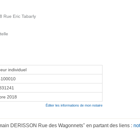
8 Rue Eric Tabarly
telle
eur individuel
4100010
831241
bre 2018
Éditer les informations de mon notaire
omain DERISSON Rue des Wagonnets" en partant des liens :
no