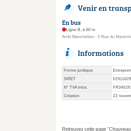
Venir en trans
En bus
Ligne B, à 60 m
Arrêt Blanchettes - 5 Rue du Marécha
Informations
Forme juridique
Entrepren
SIRET
5291182
N° TVA Intra.
FR34529
Création
22 novem
Retrouvez cette page "Chauveau 