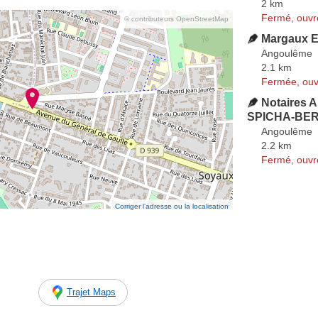
2 km
Fermé, ouvr
© contributeurs OpenStreetMap
Margaux E
Angoulême
2.1 km
Fermée, ouv
Notaires 
SPICHA-BE
Angoulême
2.2 km
Fermé, ouvr
Corriger l’adresse ou la localisation
Trajet Maps