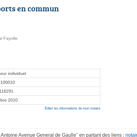
ports en commun
l Fayolle
eur individuel
9100010
118291
bre 2010
Éditer les informations de mon notaire
Antoine Avenue General de Gaulle" en partant des liens :
notai