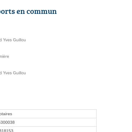
ports en commun
d Yves Guillou
nière
d Yves Guillou
taires
5300038
318153