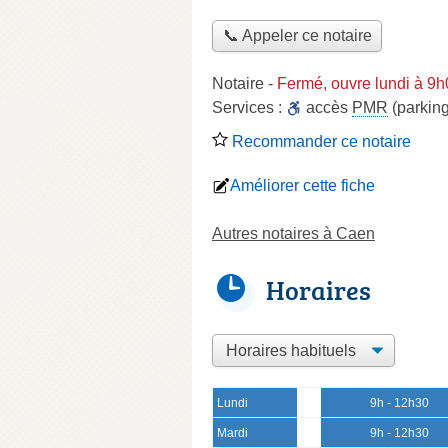
📞 Appeler ce notaire
Notaire
-
Fermé, ouvre lundi à 9
Services :
accès
PMR
(parking
Recommander ce notaire
Améliorer cette fiche
Autres notaires à Caen
Horaires
Lundi
9h - 12h30
Mardi
9h - 12h30