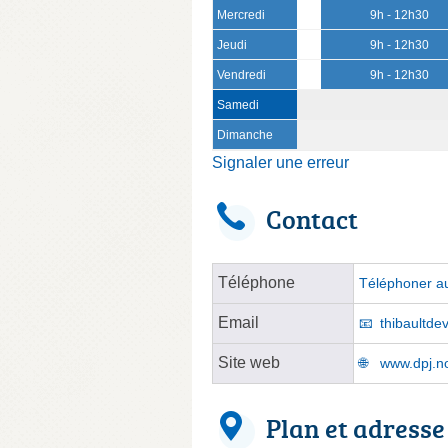
Mercredi
9h - 12h30
Jeudi
9h - 12h30
Vendredi
9h - 12h30
Samedi
Dimanche
Signaler une erreur
Contact
Téléphone
Téléphoner au
Email
thibaultdev
Site web
www.dpj.no
Plan et adresse