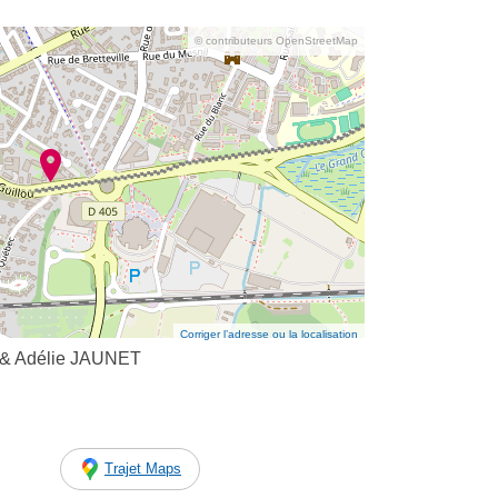
© contributeurs OpenStreetMap
Corriger l’adresse ou la localisation
 & Adélie JAUNET
Trajet Maps