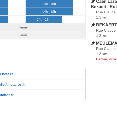
Caen Lazar
14h - 18h
Bekaert - Rob
Rue Claude
14h - 18h
1.3 km
14h - 17h
BEKAERT 
Fermé
Rue Claude
1.3 km
Fermé
MEULEMAN
Rue Claude
1.3 km
Fermé, ouvr
 notaire
illeⓐnotaires.fr
taires.fr