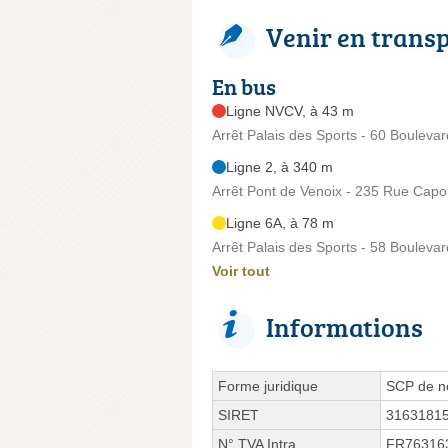
Venir en trans
En bus
Ligne NVCV, à 43 m
Arrêt Palais des Sports - 60 Boulevar
Ligne 2, à 340 m
Arrêt Pont de Venoix - 235 Rue Capo
Ligne 6A, à 78 m
Arrêt Palais des Sports - 58 Boulevar
Voir tout
Informations
Forme juridique
SCP de no
SIRET
3163181
N° TVA Intra.
FR76316