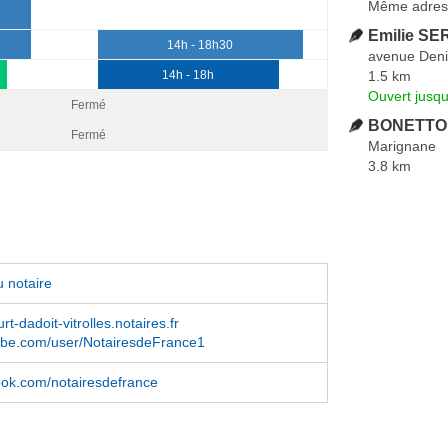
Même adres
Emilie SE
14h - 18h30
avenue Deni
1.5 km
14h - 18h
Ouvert jusqu
Fermé
BONETTO 
Fermé
Marignane
3.8 km
 notaire
t-dadoit-vitrolles.notaires.fr
be.com/user/NotairesdeFrance1
book.com/notairesdefrance