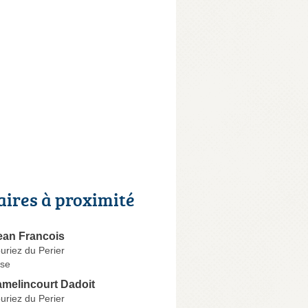
aires à proximité
an Francois
riez du Perier
se
amelincourt Dadoit
riez du Perier