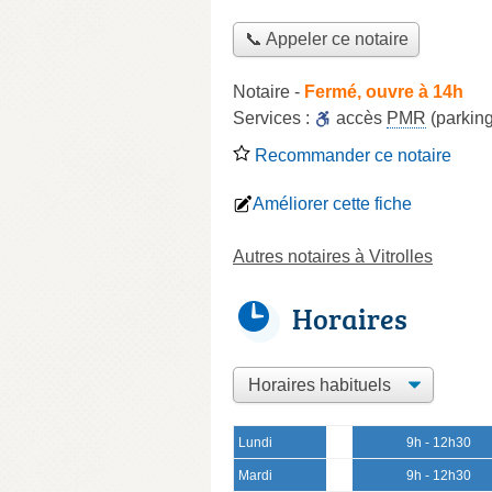
📞 Appeler ce notaire
Notaire
-
Fermé, ouvre à 14h
Services :
accès
PMR
(parking
Recommander ce notaire
Améliorer cette fiche
Autres notaires à Vitrolles
Horaires
Lundi
9h - 12h30
Mardi
9h - 12h30