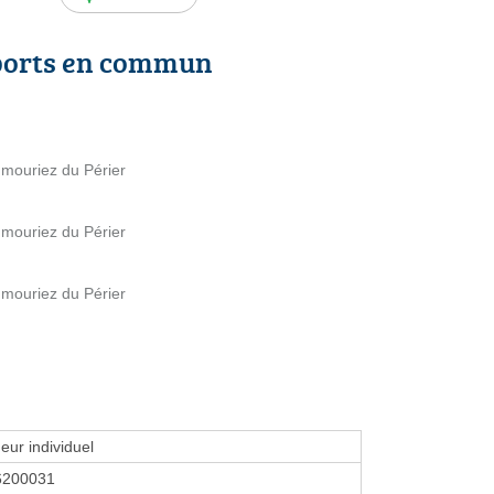
ports en commun
umouriez du Périer
umouriez du Périer
umouriez du Périer
eur individuel
6200031