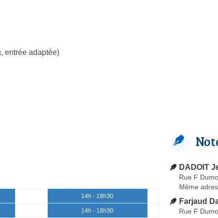
, entrée adaptée)
Not
DADOIT Je
Rue F Dumou
Même adres
14h - 18h30
Farjaud D
Rue F Dumou
14h - 18h30