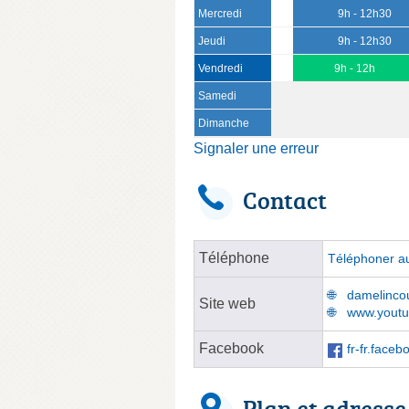
Mercredi
9h - 12h30
Jeudi
9h - 12h30
Vendredi
9h - 12h
Samedi
Dimanche
Signaler une erreur
Contact
Téléphone
Téléphoner au
damelincour
Site web
www.youtu
Facebook
fr-fr.face
Plan et adresse