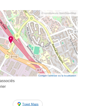
© contributeurs OpenStreetMap
Corriger l’adresse ou la localisation
 associés
rier
Trajet Maps