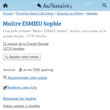
Accueil
>
Provence-Alpes-Côte d'Azur
>
Bouches-du-Rhône
>
Venelles
Maitre ESMIEU Sophie
Cette fiche présente "Maitre ESMIEU Sophie", notaire situé
avenue de la
grande bégude
, 13770 Venelles.
12 avenue de la Grande Bégude
13770 Venelles
📞 Appeler cette notaire
Services :
accès
PMR
(parking)
Recommander cette notaire
Améliorer cette fiche
Renseigner les horaires
Autres notaires à Venelles