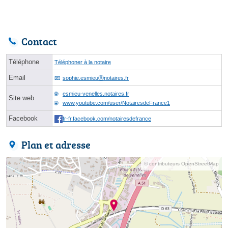
Contact
Téléphone
Téléphoner à la notaire
Email
sophie.esmieuⓐnotaires.fr
esmieu-venelles.notaires.fr
Site web
www.youtube.com/user/NotairesdeFrance1
Facebook
fr-fr.facebook.com/notairesdefrance
Plan et adresse
© contributeurs OpenStreetMap