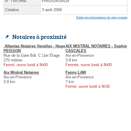
N° TVA Intra.
FR81514035518
Création
3 août 2009
Éditer les informations de mon notaire
Notaires à proximité
️ Albertas Notaires Venelles - Hugo
AIX MISTRAL NOTAIRES - Sophie
PEISSON
CASCALES
Rue de la Gare Bât. C (1er Étage
Aix-en-Provence
270 mètres
3.9 km
Fermé, ouvre lundi à 9h00
Fermée, ouvre lundi à 9h00
Aix Mistral Notaires
Fanny LAW
Aix-en-Provence
Aix-en-Provence
3.9 km
7 km
Fermé, ouvre lundi à 9h30