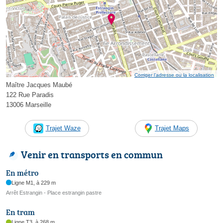
Corriger l’adresse ou la localisation
Maître Jacques Maubé
122 Rue Paradis
13006 Marseille
Trajet Waze
Trajet Maps
Venir en transports en commun
En métro
Ligne M1, à 229 m
Arrêt Estrangin - Place estrangin pastre
En tram
Ligne T3, à 268 m