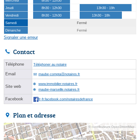
Mercredi
8h30 - 12h30
Jeudi
8h30 - 12h30
13h30 - 19h
Vendredi
8h30 - 12h30
13h30 - 18h
Samedi
Fermé
Dimanche
Fermé
Signaler une erreur
Contact
Téléphone
Téléphoner au notaire
Email
maube-comptaⓐnotaires.fr
www.immobilier.notaires.fr
Site web
maube-marseille.notaires.fr
Facebook
fr-fr.facebook.com/notairesdefrance
Plan et adresse
© contributeurs OpenStreetMap