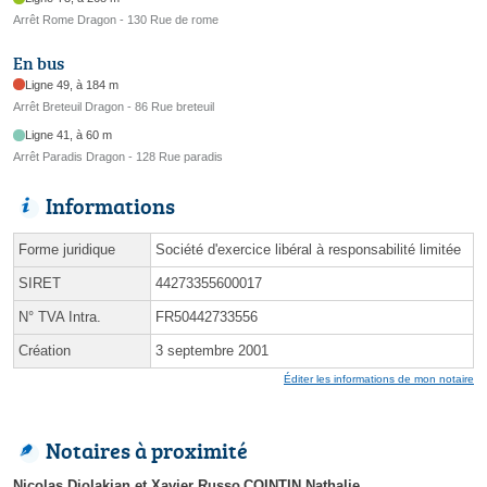
Arrêt Rome Dragon - 130 Rue de rome
En bus
Ligne 49, à 184 m
Arrêt Breteuil Dragon - 86 Rue breteuil
Ligne 41, à 60 m
Arrêt Paradis Dragon - 128 Rue paradis
Informations
Forme juridique
Société d'exercice libéral à responsabilité limitée
SIRET
44273355600017
N° TVA Intra.
FR50442733556
Création
3 septembre 2001
Éditer les informations de mon notaire
Notaires à proximité
Nicolas Djolakian et Xavier Russo
COINTIN Nathalie