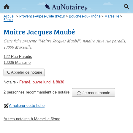
Accueil
>
Provence-Alpes-Côte d'Azur
>
Bouches-du-Rhône
>
Marseille
>
6ème
Maître Jacques Maubé
Cette fiche présente "Maître Jacques Maubé", notaire situé
rue paradis
,
13006 Marseille.
122 Rue Paradis
13006 Marseille
📞 Appeler ce notaire
Notaire
-
Fermé, ouvre lundi à 8h30
2 personnes
recommandent
ce notaire.
Je recommande
Améliorer cette fiche
Autres notaires à Marseille 6ème