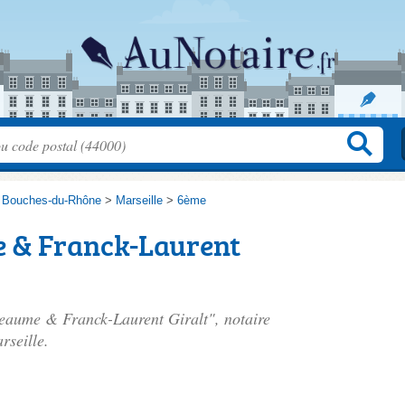
>
Bouches-du-Rhône
>
Marseille
>
6ème
 & Franck-Laurent
Beaume & Franck-Laurent Giralt", notaire
rseille.