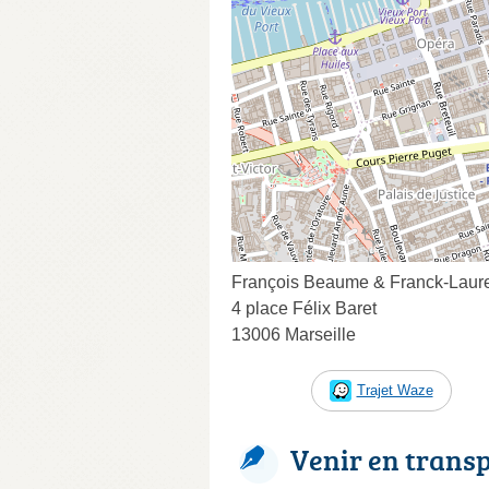
François Beaume & Franck-Lauren
4 place Félix Baret
13006 Marseille
Trajet Waze
Venir en trans