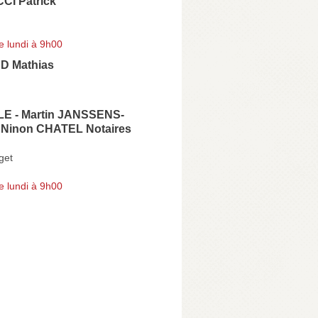
I Patrick
e lundi à 9h00
 Mathias
n
E - Martin JANSSENS-
Ninon CHATEL Notaires
get
e lundi à 9h00