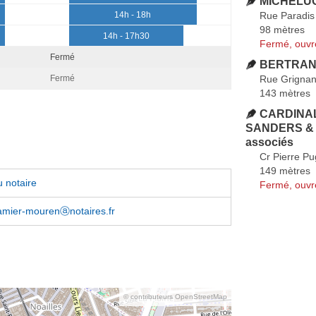
MICHELUCC
Rue Paradis
14h - 18h
98 mètres
14h - 17h30
Fermé, ouvr
Fermé
BERTRAND
Rue Grigna
Fermé
143 mètres
CARDINAL
SANDERS & 
associés
Cr Pierre Pu
149 mètres
 notaire
Fermé, ouvr
amier-mourenⓐnotaires.fr
© contributeurs OpenStreetMap