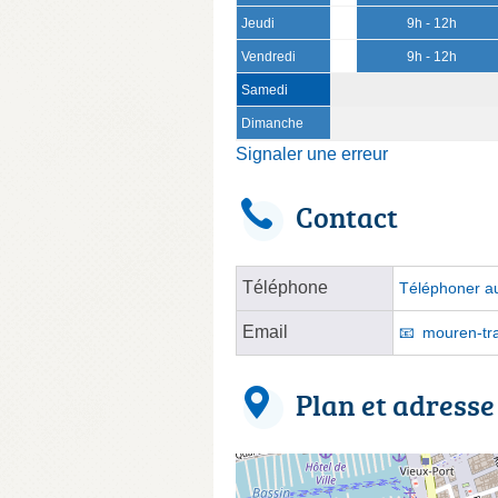
Jeudi
9h - 12h
Vendredi
9h - 12h
Samedi
Dimanche
Signaler une erreur
Contact
Téléphone
Téléphoner au
Email
mouren-tr
Plan et adresse