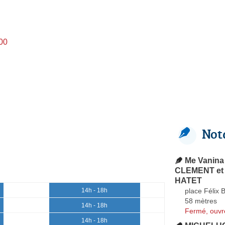
h00
Not
Me Vanina
CLEMENT et
HATET
place Félix 
14h - 18h
58 mètres
14h - 18h
Fermé, ouvr
14h - 18h