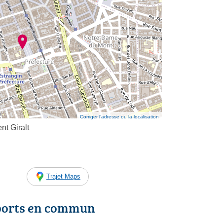
Corriger l’adresse ou la localisation
t Giralt
Trajet Maps
ports en commun