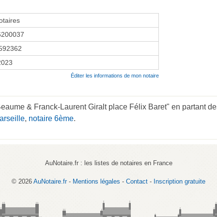
taires
6200037
592362
 2023
Éditer les informations de mon notaire
eaume & Franck-Laurent Giralt place Félix Baret" en partant des
arseille
,
notaire 6ème
.
AuNotaire.fr : les listes de notaires en France
© 2026
AuNotaire.fr
-
Mentions légales
-
Contact
-
Inscription gratuite