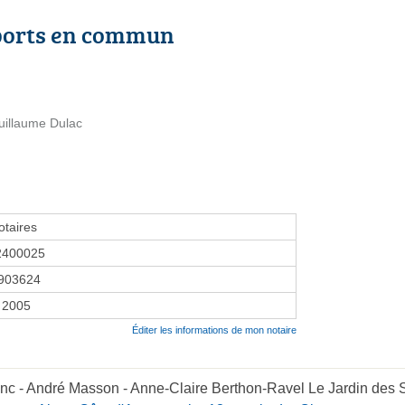
ports en commun
uillaume Dulac
taires
2400025
903624
r 2005
Éditer les informations de mon notaire
anc - André Masson - Anne-Claire Berthon-Ravel Le Jardin de