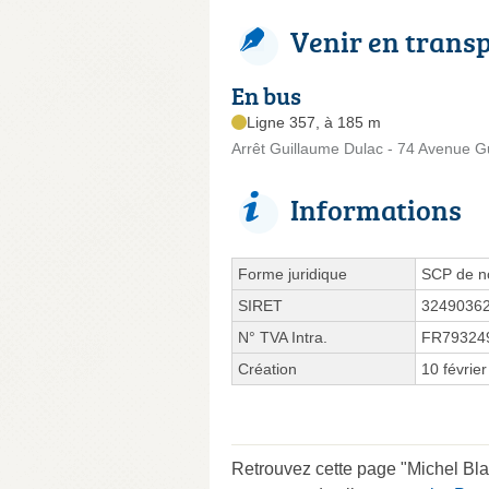
Venir en trans
En bus
Ligne 357, à 185 m
Arrêt Guillaume Dulac - 74 Avenue G
Informations
Forme juridique
SCP de no
SIRET
3249036
N° TVA Intra.
FR79324
Création
10 févrie
Retrouvez cette page "Michel Bl