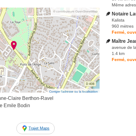
Même adres
© contributeurs OpenStreetMap
Notaire L
Kalista
960 mètres
Fermé, ouvr
Maître Jea
avenue de l
1.4 km
Fermé, ouvr
Corriger l’adresse ou la localisation
nne-Claire Berthon-Ravel
e Emile Bodin
Trajet Maps