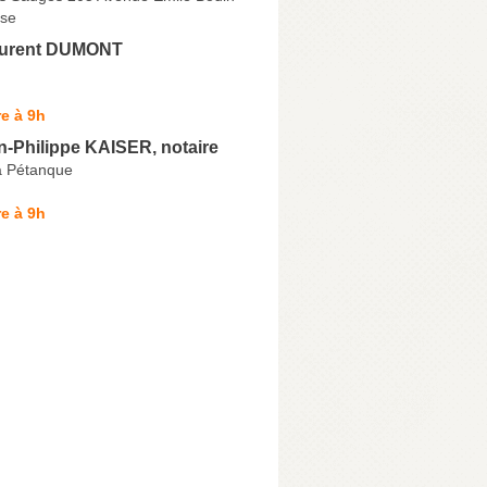
se
aurent DUMONT
e à 9h
n-Philippe KAISER, notaire
a Pétanque
e à 9h