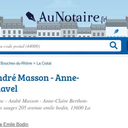
>
Bouches-du-Rhône
>
La Ciotat
ndré Masson - Anne-
Ravel
anc - André Masson - Anne-Claire Berthon-
es sauges 205 avenue emile bodin
, 13600 La
e Emile Bodin