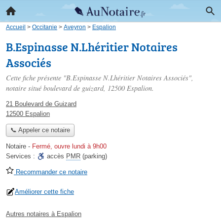
Accueil
>
Occitanie
>
Aveyron
>
Espalion
B.Espinasse N.Lhéritier Notaires
Associés
Cette fiche présente "B.Espinasse N.Lhéritier Notaires Associés",
notaire situé
boulevard de guizard
, 12500 Espalion.
21 Boulevard de Guizard
12500 Espalion
📞 Appeler ce notaire
Notaire
-
Fermé, ouvre lundi à 9h00
Services :
accès
PMR
(parking)
Recommander ce notaire
Améliorer cette fiche
Autres notaires à Espalion