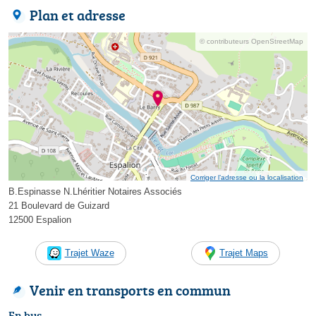
Plan et adresse
© contributeurs OpenStreetMap
Corriger l’adresse ou la localisation
B.Espinasse N.Lhéritier Notaires Associés
21 Boulevard de Guizard
12500 Espalion
Trajet Waze
Trajet Maps
Venir en transports en commun
En bus