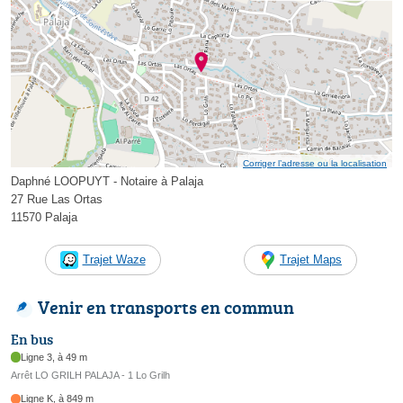
Corriger l’adresse ou la localisation
Daphné LOOPUYT - Notaire à Palaja
27 Rue Las Ortas
11570 Palaja
Trajet Waze
Trajet Maps
Venir en transports en commun
En bus
Ligne 3, à 49 m
Arrêt LO GRILH PALAJA - 1 Lo Grilh
Ligne K, à 849 m