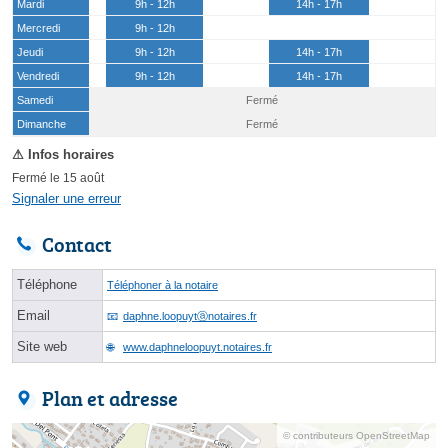
Mardi
9h - 12h
14h - 17h
Mercredi
9h - 12h
Jeudi
9h - 12h
14h - 17h
Vendredi
9h - 12h
14h - 17h
Samedi
Fermé
(15 août)
Dimanche
Fermé
Fermé le 15 août
Signaler une erreur
Contact
Téléphone
Téléphoner à la notaire
Email
daphne.loopuytⓐnotaires.fr
Site web
www.daphneloopuyt.notaires.fr
Plan et adresse
© contributeurs OpenStreetMap