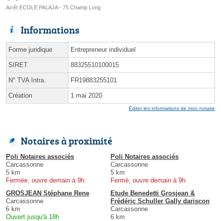
Arrêt ECOLE PALAJA - 75 Champ Long
Informations
Forme juridique
Entrepreneur individuel
SIRET
88325510100015
N° TVA Intra.
FR19883255101
Création
1 mai 2020
Éditer les informations de mon notaire
Notaires à proximité
Poli Notaires associés
Poli Notaires associés
Carcassonne
Carcassonne
5 km
5 km
Fermée, ouvre demain à 9h
Fermé, ouvre demain à 9h
GROSJEAN Stéphane Rene
Etude Benedetti Grosjean &
Carcassonne
Frédéric Schuller Gally dariscon
6 km
Carcassonne
Ouvert jusqu'à 18h
6 km