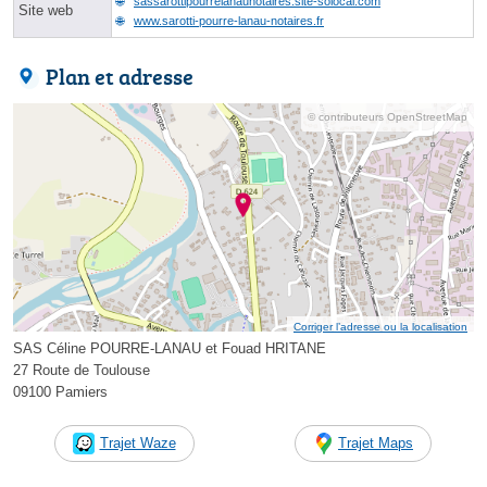
sassarottipourrelanaunotaires.site-solocal.com
Site web
www.sarotti-pourre-lanau-notaires.fr
Plan et adresse
© contributeurs OpenStreetMap
Corriger l’adresse ou la localisation
SAS Céline POURRE-LANAU et Fouad HRITANE
27 Route de Toulouse
09100 Pamiers
Trajet Waze
Trajet Maps