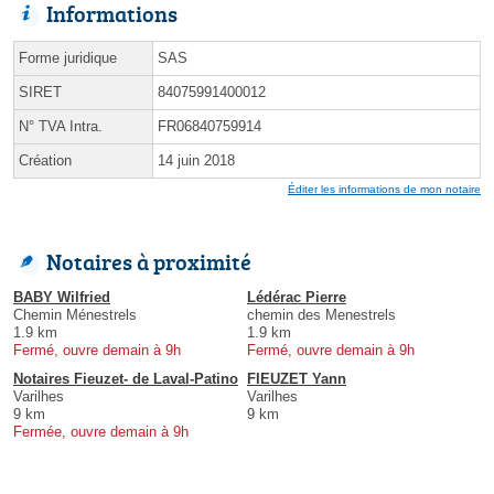
Informations
Forme juridique
SAS
SIRET
84075991400012
N° TVA Intra.
FR06840759914
Création
14 juin 2018
Éditer les informations de mon notaire
Notaires à proximité
BABY Wilfried
Lédérac Pierre
Chemin Ménestrels
chemin des Menestrels
1.9 km
1.9 km
Fermé, ouvre demain à 9h
Fermé, ouvre demain à 9h
Notaires Fieuzet- de Laval-Patino
FIEUZET Yann
Varilhes
Varilhes
9 km
9 km
Fermée, ouvre demain à 9h