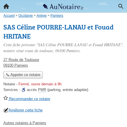
Accueil
>
Occitanie
>
Ariège
>
Pamiers
SAS Céline POURRE-LANAU et Fouad
HRITANE
Cette fiche présente "SAS Céline POURRE-LANAU et Fouad HRITANE",
notaire situé
route de toulouse
, 09100 Pamiers.
27 Route de Toulouse
09100 Pamiers
📞 Appeler ce notaire
Notaire
-
Fermé, ouvre demain à 9h
Services :
accès
PMR
(parking, entrée adaptée)
Recommander ce notaire
Améliorer cette fiche
Autres notaires à Pamiers