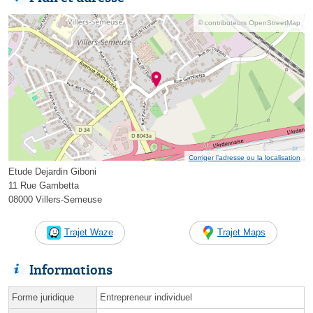
© contributeurs OpenStreetMap
Corriger l’adresse ou la localisation
Etude Dejardin Giboni
11 Rue Gambetta
08000 Villers-Semeuse
Trajet Waze
Trajet Maps
Informations
Forme juridique
Entrepreneur individuel