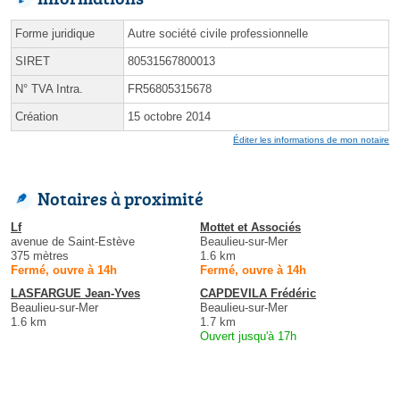
Forme juridique
Autre société civile professionnelle
SIRET
80531567800013
N° TVA Intra.
FR56805315678
Création
15 octobre 2014
Éditer les informations de mon notaire
Notaires à proximité
Lf
Mottet et Associés
avenue de Saint-Estève
Beaulieu-sur-Mer
375 mètres
1.6 km
Fermé, ouvre à 14h
Fermé, ouvre à 14h
LASFARGUE Jean-Yves
CAPDEVILA Frédéric
Beaulieu-sur-Mer
Beaulieu-sur-Mer
1.6 km
1.7 km
Ouvert jusqu'à 17h