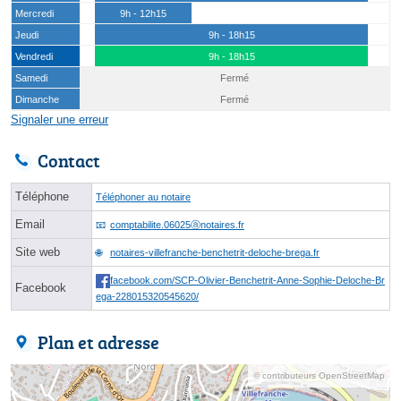
Mercredi
9h - 12h15
Jeudi
9h - 18h15
Vendredi
9h - 18h15
Samedi
Fermé
Dimanche
Fermé
Signaler une erreur
Contact
Téléphone
Téléphoner au notaire
Email
comptabilite.06025ⓐnotaires.fr
Site web
notaires-villefranche-benchetrit-deloche-brega.fr
facebook.com/SCP-Olivier-Benchetrit-Anne-Sophie-Deloche-Br
Facebook
ega-228015320545620/
Plan et adresse
© contributeurs OpenStreetMap