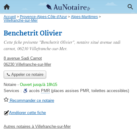
Accueil
>
Provence-Alpes-Côte d'Azur
>
Alpes-Maritimes
>
Villefranche-sur-Mer
Benchetrit Olivier
Cette fiche présente "Benchetrit Olivier", notaire situé
avenue sadi
carnot
, 06230 Villefranche-sur-Mer.
8 avenue Sadi Carnot
06230 Villefranche-sur-Mer
📞 Appeler ce notaire
Notaire
-
Ouvert jusqu'à 18h15
Services :
accès
PMR
(places assises PMR, toilettes accessibles)
Recommander ce notaire
Améliorer cette fiche
Autres notaires à Villefranche-sur-Mer