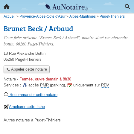
Accueil
>
Provence-Alpes-Côte d'Azur
>
Alpes-Maritimes
>
Puget-Théniers
Brunet-Beck / Arbaud
Cette fiche présente "Brunet-Beck / Arbaud", notaire situé
rue alexandre
bottin
, 06260 Puget-Théniers.
18 Rue Alexandre Bottin
06260 Puget-Théniers
📞 Appeler cette notaire
Notaire
-
Fermée, ouvre demain à 8h30
Services :
accès
PMR
(parking)
,
uniquement sur
RDV
Recommander cette notaire
Améliorer cette fiche
Autres notaires à Puget-Théniers