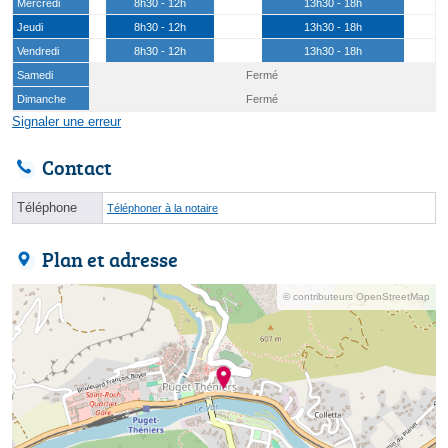
Mercredi
8h30 - 12h
13h30 - 18h
Jeudi
8h30 - 12h
13h30 - 18h
Vendredi
8h30 - 12h
13h30 - 18h
Samedi
Fermé
Dimanche
Fermé
Signaler une erreur
Contact
Téléphone
Téléphoner à la notaire
Plan et adresse
© contributeurs OpenStreetMap