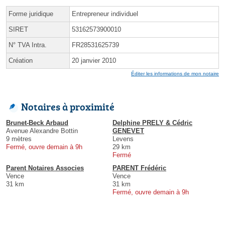
Forme juridique
Entrepreneur individuel
SIRET
53162573900010
N° TVA Intra.
FR28531625739
Création
20 janvier 2010
Éditer les informations de mon notaire
Notaires à proximité
Brunet-Beck Arbaud
Delphine PRELY & Cédric
Avenue Alexandre Bottin
GENEVET
9 mètres
Levens
Fermé, ouvre demain à 9h
29 km
Fermé
Parent Notaires Associes
PARENT Frédéric
Vence
Vence
31 km
31 km
Fermé, ouvre demain à 9h