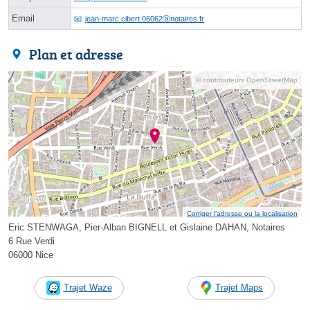
Email
jean-marc.cibert.06062ⓐnotaires.fr
Plan et adresse
© contributeurs OpenStreetMap
Corriger l’adresse ou la localisation
Eric STENWAGA, Pier-Alban BIGNELL et Gislaine DAHAN, Notaires
6 Rue Verdi
06000 Nice
Trajet Waze
Trajet Maps