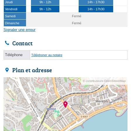
Jeudi
9h - 12h
14h - 17h30
Vendredi
9h - 12h
14h - 17h30
Samedi
Fermé
Dimanche
Fermé
Signaler une erreur
Contact
Téléphone
Téléphoner au notaire
Plan et adresse
© contributeurs OpenStreetMap