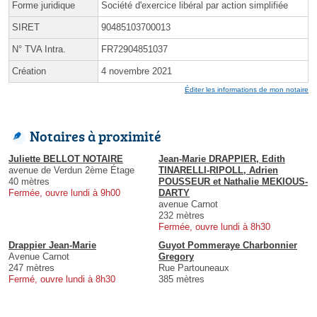
Forme juridique
Société d'exercice libéral par action simplifiée
SIRET
90485103700013
N° TVA Intra.
FR72904851037
Création
4 novembre 2021
Éditer les informations de mon notaire
Notaires à proximité
Juliette BELLOT NOTAIRE
Jean-Marie DRAPPIER, Edith
avenue de Verdun 2ème Étage
TINARELLI-RIPOLL, Adrien
40 mètres
POUSSEUR et Nathalie MEKIOUS-
Fermée, ouvre lundi à 9h00
DARTY
avenue Carnot
232 mètres
Fermée, ouvre lundi à 8h30
Drappier Jean-Marie
Guyot Pommeraye Charbonnier
Avenue Carnot
Gregory
247 mètres
Rue Partouneaux
Fermé, ouvre lundi à 8h30
385 mètres