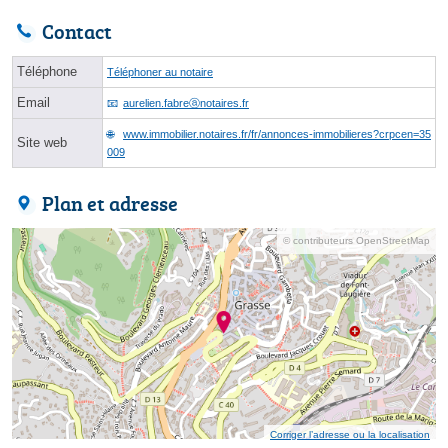
Contact
Téléphone
Téléphoner au notaire
Email
aurelien.fabreⓐnotaires.fr
www.immobilier.notaires.fr/fr/annonces-immobilieres?crpcen=35
Site web
009
Plan et adresse
© contributeurs OpenStreetMap
Corriger l’adresse ou la localisation