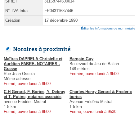
SIRET
31168744600014
N° TVA Intra.
FR04311687446
Création
17 décembre 1990
Éditer les informations de mon notaire
Notaires à proximité
Maîtres DAPRELA Christelle et
Bargain Guy
Aurélien FABRE- NOTAIRES -
Boulevard du Jeu de Ballon
Grasse
148 mètres
Rue Jean Ossola
Fermée, ouvre lundi à 9h00
Même adresse
Fermé, ouvre lundi à 9h00
C.H Gerard, F. Bories, Y. Debray
Charles-Henry Gerard & Frederic
et T. Putine, notaires associés
bories
avenue Frédéric Mistral
Avenue Frédéric Mistral
1.5 km
1.5 km
Fermé, ouvre lundi à 9h00
Fermé, ouvre lundi à 9h30