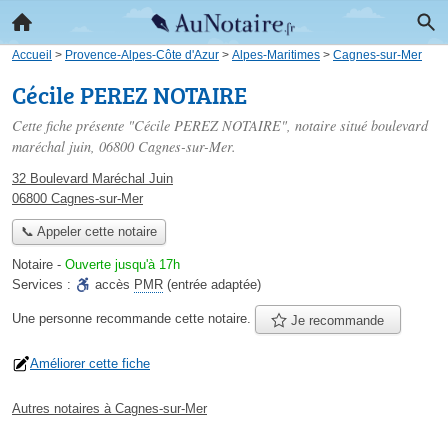
Accueil
>
Provence-Alpes-Côte d'Azur
>
Alpes-Maritimes
>
Cagnes-sur-Mer
Cécile PEREZ NOTAIRE
Cette fiche présente "Cécile PEREZ NOTAIRE", notaire situé
boulevard
maréchal juin
, 06800 Cagnes-sur-Mer.
32 Boulevard Maréchal Juin
06800 Cagnes-sur-Mer
📞 Appeler cette notaire
Notaire
-
Ouverte jusqu'à 17h
Services :
accès
PMR
(entrée adaptée)
Une personne
recommande
cette notaire.
Je recommande
Améliorer cette fiche
Autres notaires à Cagnes-sur-Mer