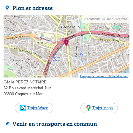
Plan et adresse
© contributeurs OpenStreetMap
Corriger l’adresse ou la localisation
Cécile PEREZ NOTAIRE
32 Boulevard Maréchal Juin
06800 Cagnes-sur-Mer
Trajet Waze
Trajet Maps
Venir en transports en commun