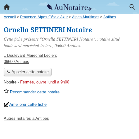
Accueil
>
Provence-Alpes-Côte d'Azur
>
Alpes-Maritimes
>
Antibes
Ornella SETTINERI Notaire
Cette fiche présente "Ornella SETTINERI Notaire", notaire situé
boulevard maréchal leclerc
, 06600 Antibes.
1 Boulevard Maréchal Leclerc
06600 Antibes
📞 Appeler cette notaire
Notaire
-
Fermée, ouvre lundi à 9h00
Recommander cette notaire
Améliorer cette fiche
Autres notaires à Antibes