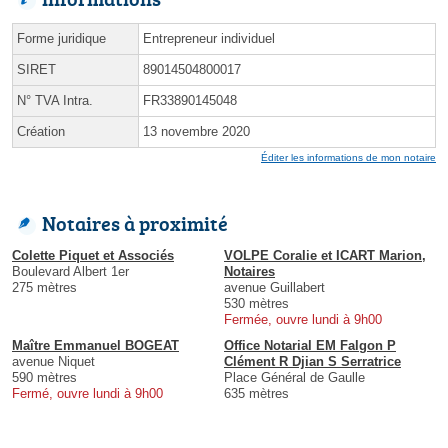
Forme juridique
Entrepreneur individuel
SIRET
89014504800017
N° TVA Intra.
FR33890145048
Création
13 novembre 2020
Éditer les informations de mon notaire
Notaires à proximité
Colette Piquet et Associés
VOLPE Coralie et ICART Marion,
Boulevard Albert 1er
Notaires
275 mètres
avenue Guillabert
530 mètres
Fermée, ouvre lundi à 9h00
Maître Emmanuel BOGEAT
Office Notarial EM Falgon P
avenue Niquet
Clément R Djian S Serratrice
590 mètres
Place Général de Gaulle
Fermé, ouvre lundi à 9h00
635 mètres