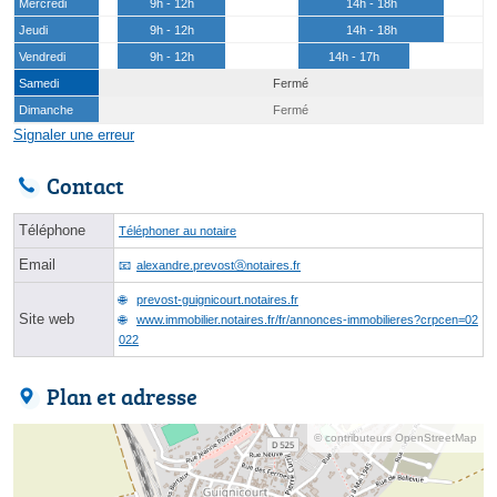
Mercredi
9h - 12h
14h - 18h
Jeudi
9h - 12h
14h - 18h
Vendredi
9h - 12h
14h - 17h
Samedi
Fermé
Dimanche
Fermé
Signaler une erreur
Contact
Téléphone
Téléphoner au notaire
Email
alexandre.prevostⓐnotaires.fr
prevost-guignicourt.notaires.fr
Site web
www.immobilier.notaires.fr/fr/annonces-immobilieres?crpcen=02
022
Plan et adresse
© contributeurs OpenStreetMap