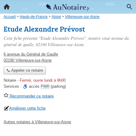
Accueil
>
Hauts-de-France
>
Aisne
>
Villeneuve-sur-Aisne
Etude Alexandre Prévost
Cette fiche présente "Etude Alexandre Prévost", notaire situé
avenue du
général de gaulle
, 02190 Villeneuve-sur-Aisne.
6 avenue du Général de Gaulle
02190 Villeneuve-sur-Aisne
📞 Appeler ce notaire
Notaire
-
Fermé, ouvre lundi à 9h00
Services :
accès
PMR
(parking)
Recommander ce notaire
Améliorer cette fiche
Autres notaires à Villeneuve-sur-Aisne