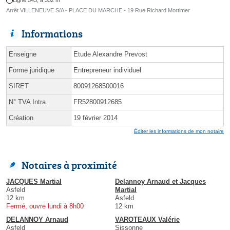
Ligne 543, à 352 m
Arrêt VILLENEUVE S/A - PLACE DU MARCHE - 19 Rue Richard Mortimer
Informations
Enseigne
Etude Alexandre Prevost
Forme juridique
Entrepreneur individuel
SIRET
80091268500016
N° TVA Intra.
FR52800912685
Création
19 février 2014
Éditer les informations de mon notaire
Notaires à proximité
JACQUES Martial
Delannoy Arnaud et Jacques
Asfeld
Martial
12 km
Asfeld
Fermé, ouvre lundi à 8h00
12 km
DELANNOY Arnaud
VAROTEAUX Valérie
Asfeld
Sissonne