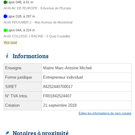
Ligne 04B, à 61 m
Arrêt AV. DE l'EUROPE - 8 Avenue de l'Europe
Ligne 01B, à 297 m
Arrêt PDOUMER 2 - 4bis Avenue de Montmirail
Ligne 04A, à 224 m
Arrêt COLLEGE J RACINE - 5 Quai Coutellier
Voir tout
Informations
Enseigne
Maitre Marc-Antoine Micheli
Forme juridique
Entrepreneur individuel
SIRET
84252440700017
N° TVA Intra.
FR01842524407
Création
21 septembre 2018
Éditer les informations de mon notaire
Notaires à proximité