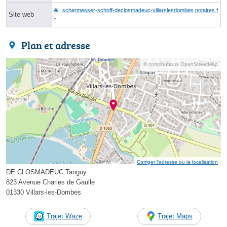
schermesser-schoff-declosmadeuc-villarslesdombes.notaires.f
Site web
r
Plan et adresse
© contributeurs OpenStreetMap
Corriger l’adresse ou la localisation
DE CLOSMADEUC Tanguy
823 Avenue Charles de Gaulle
01330 Villars-les-Dombes
Trajet Waze
Trajet Maps