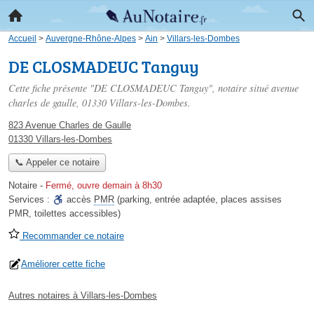
Accueil
>
Auvergne-Rhône-Alpes
>
Ain
>
Villars-les-Dombes
DE CLOSMADEUC Tanguy
Cette fiche présente "DE CLOSMADEUC Tanguy", notaire situé
avenue
charles de gaulle
, 01330 Villars-les-Dombes.
823 Avenue Charles de Gaulle
01330 Villars-les-Dombes
📞 Appeler ce notaire
Notaire
-
Fermé, ouvre demain à 8h30
Services :
accès
PMR
(parking, entrée adaptée, places assises
PMR, toilettes accessibles)
Recommander ce notaire
Améliorer cette fiche
Autres notaires à Villars-les-Dombes