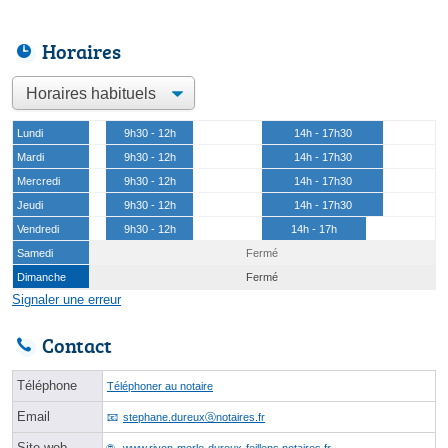
Horaires
Lundi
9h30 - 12h
14h - 17h30
Mardi
9h30 - 12h
14h - 17h30
Mercredi
9h30 - 12h
14h - 17h30
Jeudi
9h30 - 12h
14h - 17h30
Vendredi
9h30 - 12h
14h - 17h
Samedi
Fermé
Dimanche
Fermé
Signaler une erreur
Contact
Téléphone
Téléphoner au notaire
Email
stephane.dureuxⓐnotaires.fr
Site web
www.rivon-merle-dureux-feillens.notaires.fr