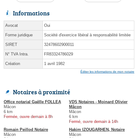
Informations
Avocat
Oui
Forme juridique
Société d'exercice libéral à responsabilité limitée
SIRET
32478602900011
N° TVA Intra.
FR83324786029
Création
1 avril 1982
Éditer les informations de mon notaire
Notaires à proximité
Office notarial Gaëlle FOLLEA
VDS Notaires - Moinard Olivier
Mâcon
Mâcon
6 km
Mâcon
Fermée, ouvre demain à 8h
6 km
Fermé, ouvre demain à 14h
Romain Peillod Notaire
Hakim IZOUGARHEN, Notaire
Mâcon
Mâcon