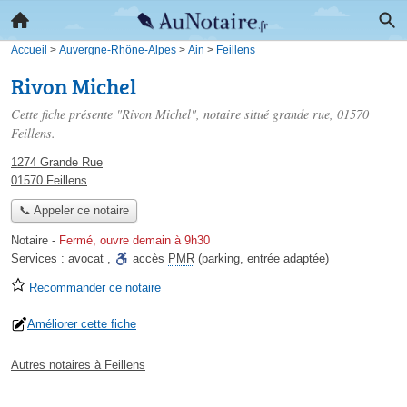
Accueil
>
Auvergne-Rhône-Alpes
>
Ain
>
Feillens
Rivon Michel
Cette fiche présente "Rivon Michel", notaire situé
grande rue
, 01570
Feillens.
1274 Grande Rue
01570 Feillens
📞 Appeler ce notaire
Notaire
-
Fermé, ouvre demain à 9h30
Services :
avocat
,
accès
PMR
(parking, entrée adaptée)
Recommander ce notaire
Améliorer cette fiche
Autres notaires à Feillens