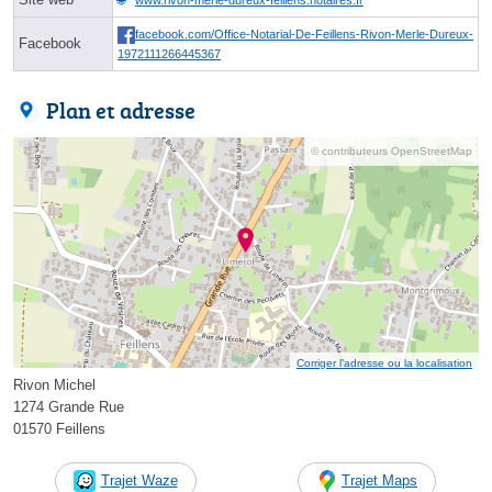
facebook.com/Office-Notarial-De-Feillens-Rivon-Merle-Dureux-
Facebook
1972111266445367
Plan et adresse
© contributeurs OpenStreetMap
Corriger l’adresse ou la localisation
Rivon Michel
1274 Grande Rue
01570 Feillens
Trajet Waze
Trajet Maps